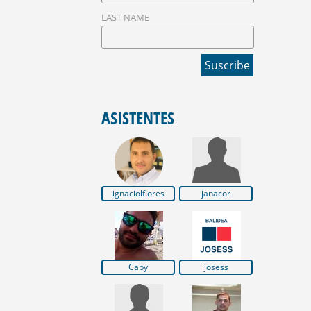
LAST NAME
ASISTENTES
ignaciolflores
janacor
Capy
josess