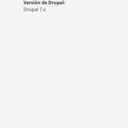
Versión de Drupal:
Q
U
Drupal 7.x
Í