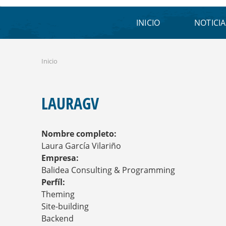
INICIO
NOTICIA
Inicio
S
E
E
N
LAURAGV
C
U
E
Nombre completo:
N
T
Laura García Vilariño
R
Empresa:
A
Balidea Consulting & Programming
U
Perfíl:
S
T
Theming
E
Site-building
D
Backend
A