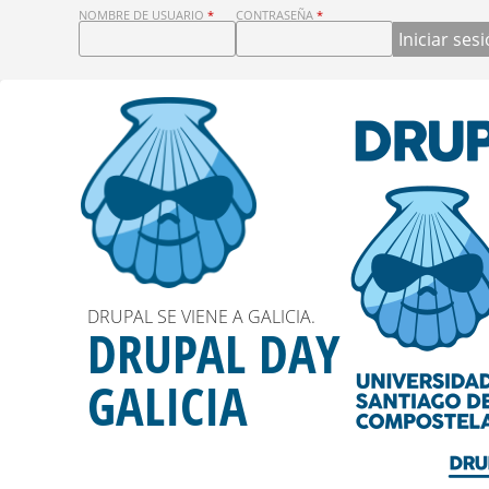
D
NOMBRE DE USUARIO
*
CONTRASEÑA
*
R
U
P
A
L
DRUPAL SE VIENE A GALICIA.
MONUMENTOS Y MUCHO MÁS
D
DRUPAL DAY
¿ QUE VER ?
A
GALICIA
Más información
Y