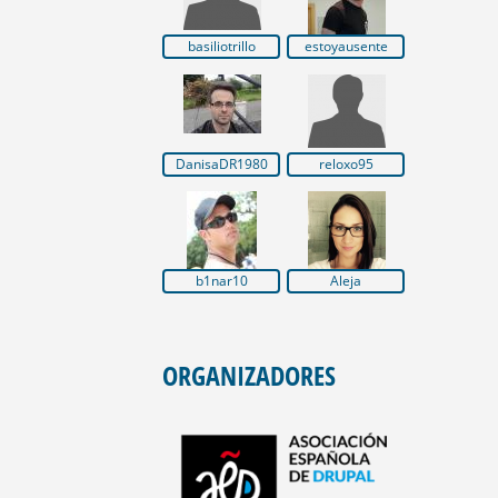
basiliotrillo
estoyausente
DanisaDR1980
reloxo95
b1nar10
Aleja
ORGANIZADORES