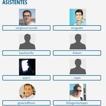
ASISTENTES
sergiocarracedo
vengador
basiliotrillo
Antom
qupro
rvpet
ignaciolflores
felixgomezlopez