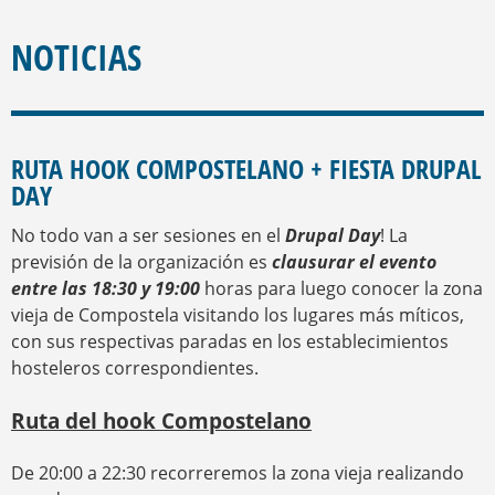
E
S
E
Q
N
NOTICIAS
U
C
U
E
E
D
N
A
T
RUTA HOOK COMPOSTELANO + FIESTA DRUPAL
R
DAY
A
U
S
No todo van a ser sesiones en el
Drupal Day
! La
T
previsión de la organización es
clausurar el evento
E
entre las 18:30 y 19:00
horas para luego conocer la zona
D
vieja de Compostela visitando los lugares más míticos,
A
Q
con sus respectivas paradas en los establecimientos
U
hosteleros correspondientes.
Í
Ruta del hook Compostelano
De 20:00 a 22:30 recorreremos la zona vieja realizando