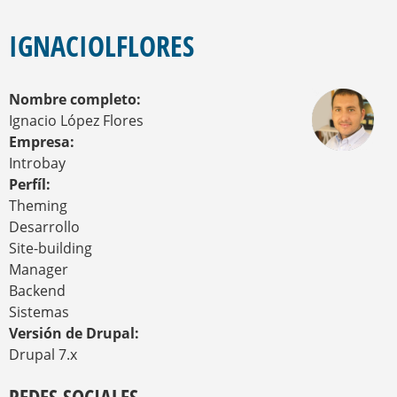
E
S
E
Q
N
IGNACIOLFLORES
U
C
U
E
E
D
Nombre completo:
N
A
T
Ignacio López Flores
R
Empresa:
A
Introbay
U
Perfíl:
S
T
Theming
E
Desarrollo
D
Site-building
A
Manager
Q
U
Backend
Í
Sistemas
Versión de Drupal:
Drupal 7.x
REDES SOCIALES