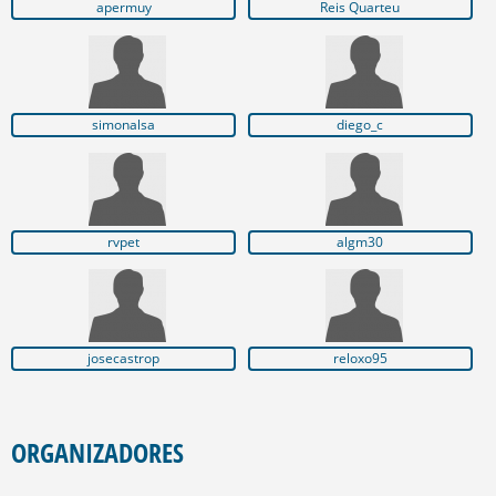
apermuy
Reis Quarteu
simonalsa
diego_c
rvpet
algm30
josecastrop
reloxo95
ORGANIZADORES