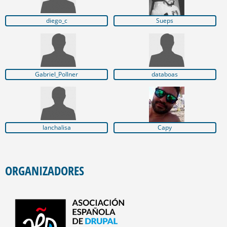
diego_c
Sueps
Gabriel_Pollner
databoas
lanchalisa
Capy
ORGANIZADORES