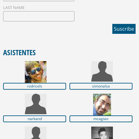
LAST NAME
ASISTENTES
rodricels
simonalsa
narkand
mcagiao