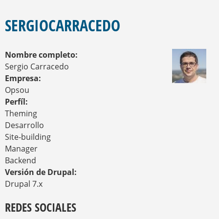
E
S
E
Q
N
SERGIOCARRACEDO
U
C
U
E
E
D
Nombre completo:
N
A
T
Sergio Carracedo
R
Empresa:
A
Opsou
U
Perfíl:
S
T
Theming
E
Desarrollo
D
Site-building
A
Manager
Q
U
Backend
Í
Versión de Drupal:
Drupal 7.x
REDES SOCIALES