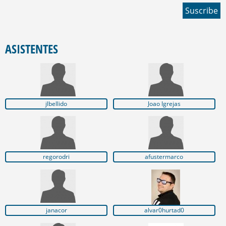
ASISTENTES
jlbellido
Joao Igrejas
regorodri
afustermarco
janacor
alvar0hurtad0