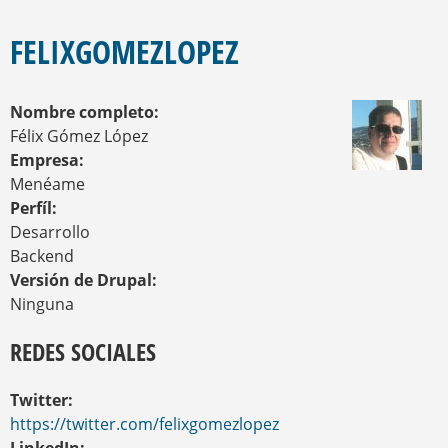
E
S
E
Q
N
FELIXGOMEZLOPEZ
U
C
U
E
E
D
Nombre completo:
N
A
T
Félix Gómez López
R
Empresa:
A
Menéame
U
Perfíl:
S
T
Desarrollo
E
Backend
D
Versión de Drupal:
A
Ninguna
Q
U
Í
REDES SOCIALES
Twitter:
https://twitter.com/felixgomezlopez