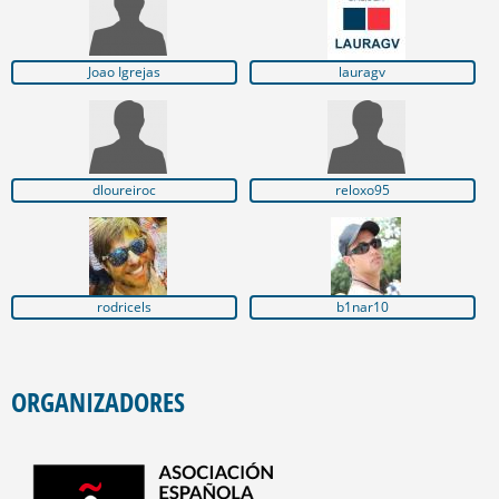
Joao Igrejas
lauragv
dloureiroc
reloxo95
rodricels
b1nar10
ORGANIZADORES