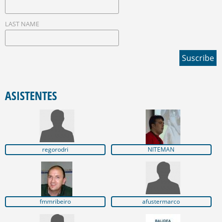
LAST NAME
ASISTENTES
regorodri
NITEMAN
fmmribeiro
afustermarco