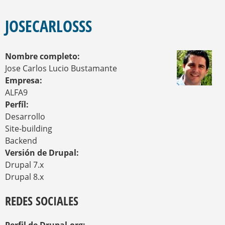
E
S
E
Q
N
JOSECARLOSSS
U
C
U
E
E
D
Nombre completo:
N
A
T
Jose Carlos Lucio Bustamante
R
Empresa:
A
ALFA9
U
Perfíl:
S
T
Desarrollo
E
Site-building
D
Backend
A
Versión de Drupal:
Q
U
Drupal 7.x
Í
Drupal 8.x
REDES SOCIALES