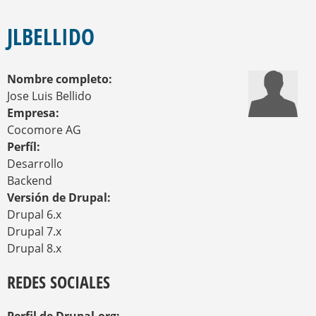
E
S
E
Q
N
JLBELLIDO
U
C
U
E
E
D
Nombre completo:
N
A
T
Jose Luis Bellido
R
Empresa:
A
Cocomore AG
U
Perfíl:
S
T
Desarrollo
E
Backend
D
Versión de Drupal:
A
Drupal 6.x
Q
U
Drupal 7.x
Í
Drupal 8.x
REDES SOCIALES