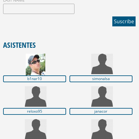
LAST NAME
ASISTENTES
b1nar10
simonalsa
reloxo95
janacor