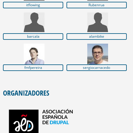
itflowing
Rubenrua
barcala
alambike
fmfpereira
sergiocarracedo
ORGANIZADORES