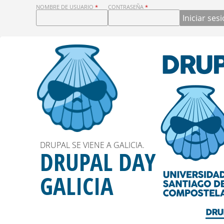
D
NOMBRE DE USUARIO
*
CONTRASEÑA
*
R
U
P
A
L
DRUPAL SE VIENE A GALICIA.
MONUMENTOS Y MUCHO MÁS
D
DRUPAL DAY
¿ QUE VER ?
A
GALICIA
Más información
Y