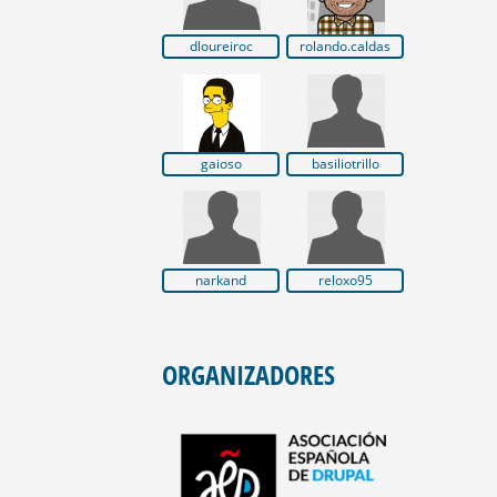
dloureiroc
rolando.caldas
gaioso
basiliotrillo
narkand
reloxo95
ORGANIZADORES