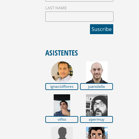
LAST NAME
ASISTENTES
ignaciolflores
juanolalla
vifito
apermuy