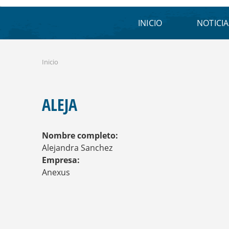
INICIO
NOTICIA
Inicio
S
E
E
N
ALEJA
C
U
E
Nombre completo:
N
T
Alejandra Sanchez
R
Empresa:
A
Anexus
U
S
T
E
D
A