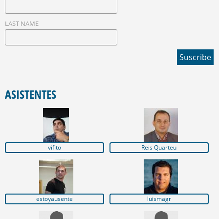
LAST NAME
ASISTENTES
vifito
Reis Quarteu
estoyausente
luismagr