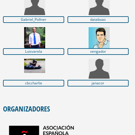
Gabriel_Pollner
databoas
Luisvarela
vengador
cbccharlie
janacor
ORGANIZADORES