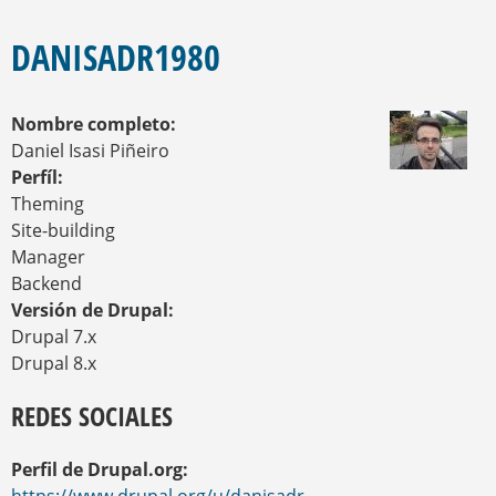
E
S
E
Q
N
DANISADR1980
U
C
U
E
E
D
Nombre completo:
N
A
T
Daniel Isasi Piñeiro
R
Perfíl:
A
Theming
U
Site-building
S
T
Manager
E
Backend
D
Versión de Drupal:
A
Drupal 7.x
Q
U
Drupal 8.x
Í
REDES SOCIALES
Perfil de Drupal.org: