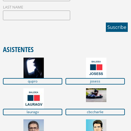
LAST NAME
ASISTENTES
qupro
josess
lauragv
cbccharlie