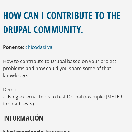
E
S
E
Q
N
HOW CAN I CONTRIBUTE TO THE
U
C
U
E
DRUPAL COMMUNITY.
E
D
N
A
T
R
Ponente:
chicodasilva
A
U
How to contribute to Drupal based on your project
S
T
problems and how could you share some of that
E
knowledge.
D
A
Demo:
Q
U
- Using external tools to test Drupal (example: JMETER
Í
for load tests)
INFORMACIÓN