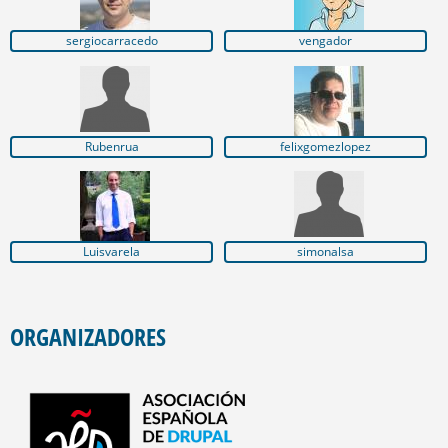
sergiocarracedo
vengador
Rubenrua
felixgomezlopez
Luisvarela
simonalsa
ORGANIZADORES