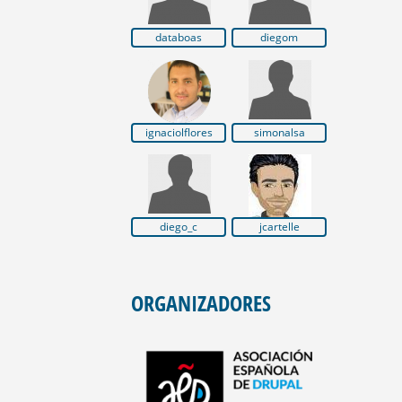
databoas
diegom
ignaciolflores
simonalsa
diego_c
jcartelle
ORGANIZADORES