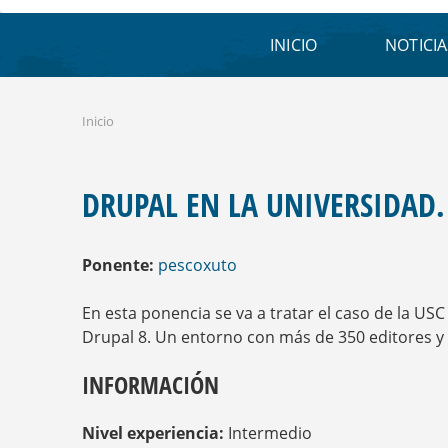
INICIO
NOTICIA
Inicio
S
E
E
N
DRUPAL EN LA UNIVERSIDAD. 
C
U
E
Ponente:
pescoxuto
N
T
R
En esta ponencia se va a tratar el caso de la USC
A
Drupal 8. Un entorno con más de 350 editores y 
U
S
INFORMACIÓN
T
E
D
Nivel experiencia:
Intermedio
A