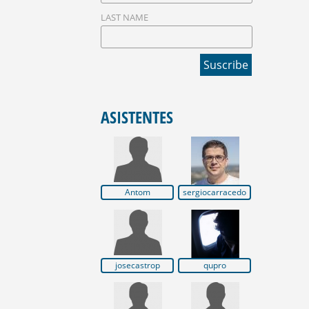
LAST NAME
ASISTENTES
Antom
sergiocarracedo
josecastrop
qupro