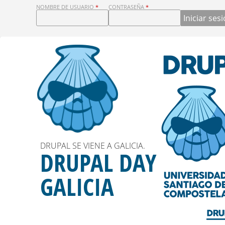
D
NOMBRE DE USUARIO
*
CONTRASEÑA
*
R
U
P
A
L
DRUPAL SE VIENE A GALICIA.
MONUMENTOS Y MUCHO MÁS
D
DRUPAL DAY
¿ QUE VER ?
A
GALICIA
Más información
Y