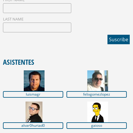
LAST NAME
ASISTENTES
luismagr
felixgomezlopez
alvar0hurtad0
gaioso