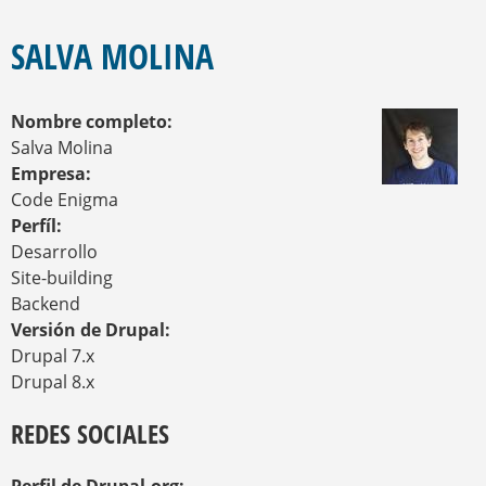
E
S
E
Q
N
SALVA MOLINA
U
C
U
E
E
D
Nombre completo:
N
A
T
Salva Molina
R
Empresa:
A
Code Enigma
U
Perfíl:
S
T
Desarrollo
E
Site-building
D
Backend
A
Versión de Drupal:
Q
U
Drupal 7.x
Í
Drupal 8.x
REDES SOCIALES