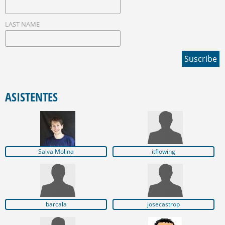
LAST NAME
ASISTENTES
Salva Molina
itflowing
barcala
josecastrop