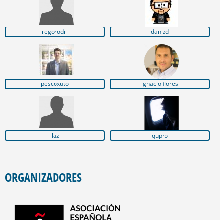
regorodri
danizd
pescoxuto
ignaciolflores
ilaz
qupro
ORGANIZADORES