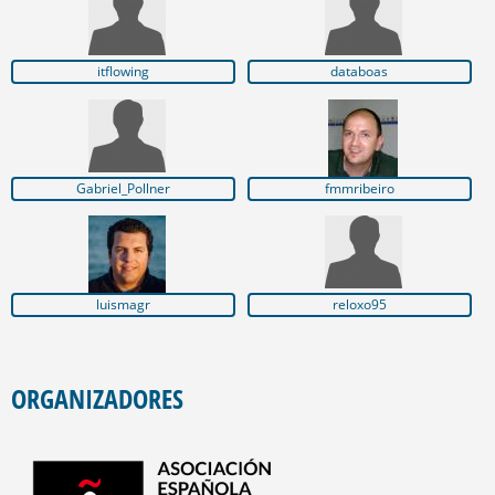
itflowing
databoas
Gabriel_Pollner
fmmribeiro
luismagr
reloxo95
ORGANIZADORES