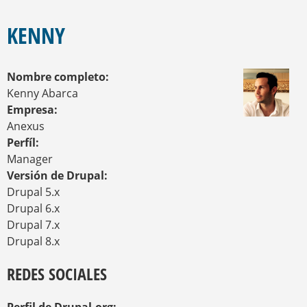
E
S
E
Q
N
KENNY
U
C
U
E
E
D
Nombre completo:
N
A
T
Kenny Abarca
R
Empresa:
A
Anexus
U
Perfíl:
S
T
Manager
E
Versión de Drupal:
D
Drupal 5.x
A
Drupal 6.x
Q
U
Drupal 7.x
Í
Drupal 8.x
REDES SOCIALES