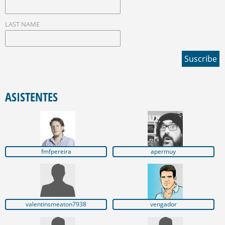
LAST NAME
ASISTENTES
fmfpereira
apermuy
valentinsmeaton7938
vengador