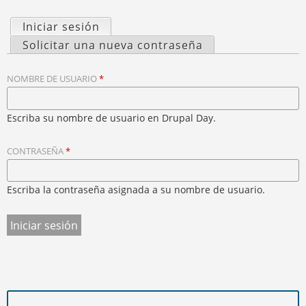
U
S
E
Q
Iniciar sesión
(solapa activa)
N
S
U
T
Solicitar una nueva contraseña
R
O
E
A
L
D
U
NOMBRE DE USUARIO
*
A
A
S
P
T
E
Escriba su nombre de usuario en Drupal Day.
A
D
S
A
CONTRASEÑA
*
P
Q
R
U
Í
I
Escriba la contraseña asignada a su nombre de usuario.
N
C
I
P
A
L
E