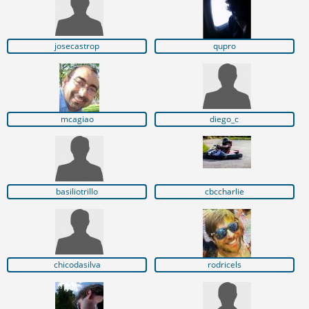
josecastrop
qupro
mcagiao
diego_c
basiliotrillo
cbccharlie
chicodasilva
rodricels