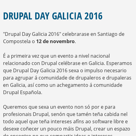
O
S
S
C
T
DRUPAL DAY GALICIA 2016
A
E
D
E
"Drupal Day Galicia 2016" celebrarase en Santiago de
E
S
Compostela o
12 de novembro
.
T
Á
É a primeira vez que un evento a nivel nacional
A
relacionado con Drupal celébrase en Galicia. Esperamos
Q
U
que Drupal Day Galicia 2016 sexa o impulso necesario
Í
para agrupar á comunidade de drupaleros e drupaleras
en Galicia, así como un achegamento á comunidade
Drupal Española.
Queremos que sexa un evento non só por e para
profesionais Drupal, senón que tamén teña cabida nel
todo aquel que teña intereses afíns ao software libre e
desexe coñecer un pouco máis Drupal, crear un espazo